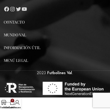
CONTACTO
MUNDO VAL
INFORMACIÓN ÚTIL
MENÚ LEGAL
2023
Futbolines Val
.
0
Tienda
Sidebar
Carrito
Mi cuenta