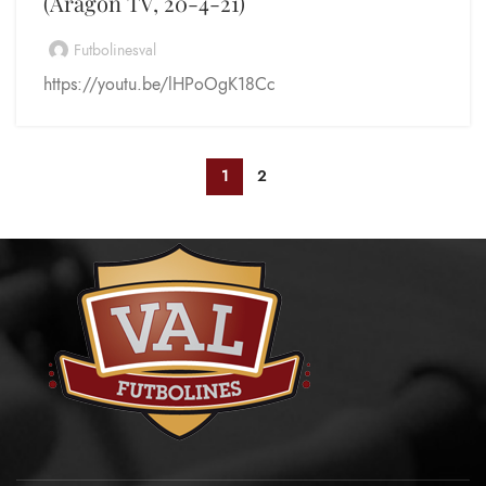
(Aragón TV, 20-4-21)
Futbolinesval
https://youtu.be/lHPoOgK18Cc
1
2