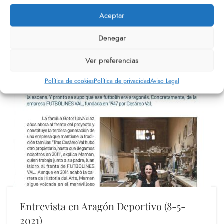
nuestra fábrica en el Heraldo de Aragón. Puedes leer
Aceptar
aquí el art...
Denegar
Ver preferencias
Política de cookies
Política de privacidad
Aviso Legal
Entrevista en Aragón Deportivo (8-5-
2021)