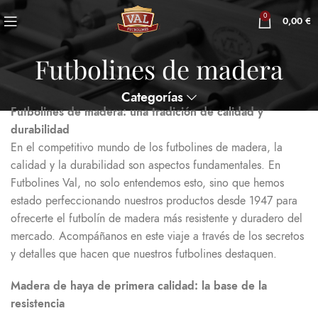
0
0,00
€
Futbolines de madera
Categorías
Futbolines de madera: una tradición de calidad y
durabilidad
En el competitivo mundo de los futbolines de madera, la
calidad y la durabilidad son aspectos fundamentales. En
Futbolines Val, no solo entendemos esto, sino que hemos
estado perfeccionando nuestros productos desde 1947 para
ofrecerte el futbolín de madera más resistente y duradero del
mercado. Acompáñanos en este viaje a través de los secretos
y detalles que hacen que nuestros futbolines destaquen.
Madera de haya de primera calidad: la base de la
resistencia