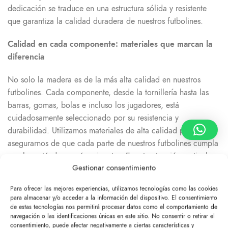
dedicación se traduce en una estructura sólida y resistente
que garantiza la calidad duradera de nuestros futbolines.
Calidad en cada componente: materiales que marcan la
diferencia
No solo la madera es de la más alta calidad en nuestros
futbolines. Cada componente, desde la tornillería hasta las
barras, gomas, bolas e incluso los jugadores, está
cuidadosamente seleccionado por su resistencia y
durabilidad. Utilizamos materiales de alta calidad para
asegurarnos de que cada parte de nuestros futbolines cumpla
con los estándares más exigentes. Es esta atención meticulosa
Gestionar consentimiento
a los detalles lo que nos permite ofrecer una garantía de 10
años en nuestros productos.
Para ofrecer las mejores experiencias, utilizamos tecnologías como las cookies
para almacenar y/o acceder a la información del dispositivo. El consentimiento
Si estás considerando la compra de un futbolín de madera, la
de estas tecnologías nos permitirá procesar datos como el comportamiento de
elección es clara: Futbolines Val. Nuestros modelos de
navegación o las identificaciones únicas en este sitio. No consentir o retirar el
consentimiento, puede afectar negativamente a ciertas características y