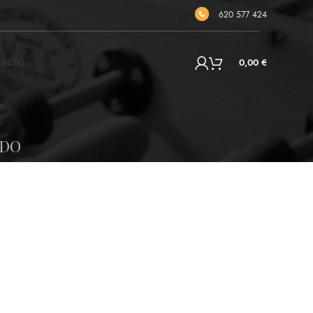
620 577 424
TACTO
0,00
€
ADO