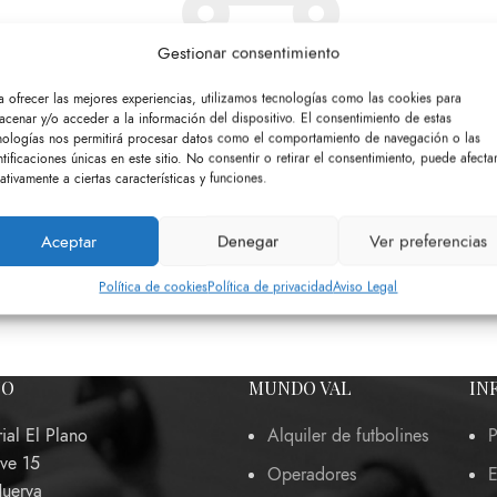
Gestionar consentimiento
Tu carrito está vacío.
a ofrecer las mejores experiencias, utilizamos tecnologías como las cookies para
acenar y/o acceder a la información del dispositivo. El consentimiento de estas
nologías nos permitirá procesar datos como el comportamiento de navegación o las
¿Quieres añadir algo a tu carrito?
ntificaciones únicas en este sitio. No consentir o retirar el consentimiento, puede afecta
ativamente a ciertas características y funciones.
Encontrarás muchas opciones interesantes en nuestra Tienda
Aceptar
Denegar
Ver preferencias
VOLVER A LA TIENDA
Política de cookies
Política de privacidad
Aviso Legal
TO
MUNDO VAL
IN
rial El Plano
Alquiler de futbolines
P
ave 15
Operadores
E
Huerva