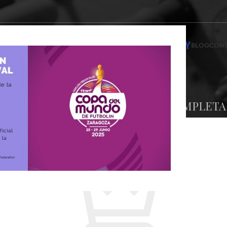
INFINITY
NDA DE FUTBOLINES
ALQUILER DE FUTBOLINES
BLOG
CON
RRITO
PAGO
PEDIDO COMPLET