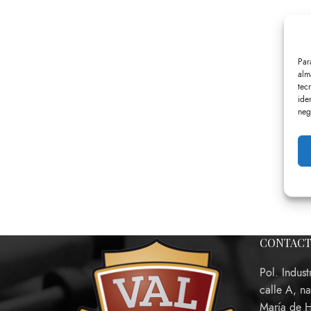
Par
alm
tec
ide
neg
CONTAC
Pol. Indust
calle A, n
María de 