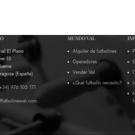
TO
MUNDO VAL
IN
rial El Plano
Alquiler de futbolines
P
ave 15
Operadores
E
Huerva
Vender Val
D
ragoza (España)
¿Qué futbolín necesito?
I
+34) 976 105 171
M
@futbolinesval.com
f