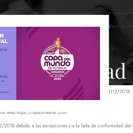
INFINITY
NDA DE FUTBOLINES
ALQUILER DE FUTBOLINES
BLOG
CON
Accesibilidad
su sitio web, de conformidad con el Real Decreto 1112/2018, de 
r público, o desarrollos financiados desde Europa.
itio web https://futbolinesval.com
2/2018 debido a las excepciones y a la falta de conformidad del d