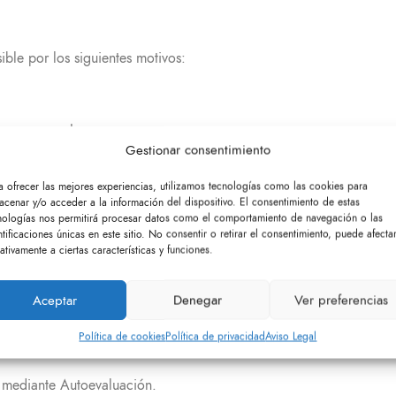
ble por los siguientes motivos:
 sean correctas.
Gestionar consentimiento
 UNE-EN 301549:2022: Pueden existir algunos enlaces cuya funció
a ofrecer las mejores experiencias, utilizamos tecnologías como las cookies para
es de UNE-EN 301549:2022: Podrían existir fallos puntuales de ed
acenar y/o acceder a la información del dispositivo. El consentimiento de estas
nologías nos permitirá procesar datos como el comportamiento de navegación o las
contenido no entra dentro del ámbito de la legislación aplicable.
ntificaciones únicas en este sitio. No consentir o retirar el consentimiento, puede afecta
ativamente a ciertas características y funciones.
ormatos publicados que no cumplan en su totalidad todos los requis
arrollados en esta Unidad, ni bajo su control, como archivos ofim
Aceptar
Denegar
Ver preferencias
Política de cookies
Política de privacidad
Aviso Legal
uede hacerlo desde nuestro formulario en la página de
Contacto
.
 mediante Autoevaluación.