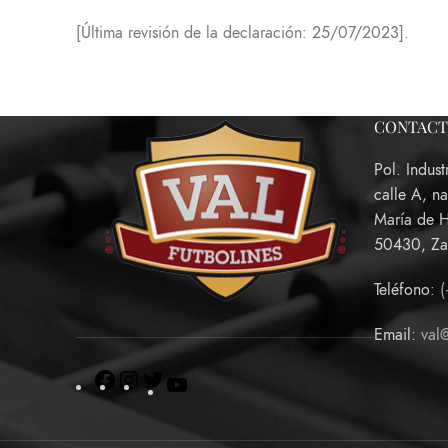
[Última revisión de la declaración: 25/07/2023].
CONTAC
Pol. Indust
calle A, n
María de 
50430, Za
Teléfono:
(
Email:
val