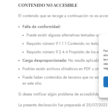
CONTENIDO NO ACCESIBLE
El contenido que se recoge a continuación no es accesi
Falta de conformidad:
Puede existir algunas alternativas textuales que no
Requisito número 9.1.1.1 Contenido no textual de
Par
Requisito número 9.2.4.4 Propósito de los enlac
alm
tec
Carga desproporcionada:
No resulta aplicable. El 
ide
neg
Podrían existir archivos ofimáticos en PDF u otros f
Puede haber contenidos de terceros que no estén des
en este sitio.
Si desea notificar algún problema de accesibilidad, p
La presente declaración fue preparada el 25/07/2023