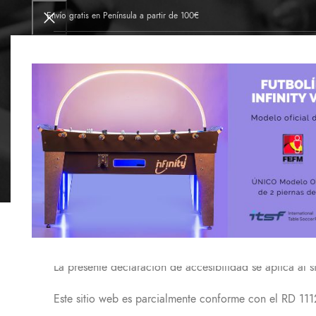
Envío gratis en Península a partir de 100€
INICIO
FÁBRICA DE FUTBOLINES
TIE
FUTBOLINES VAL se ha comprometido a hacer accesible 
web y aplicaciones para dispositivos móviles del secto
La presente declaración de accesibilidad se aplica al s
Este sitio web es parcialmente conforme con el RD 111