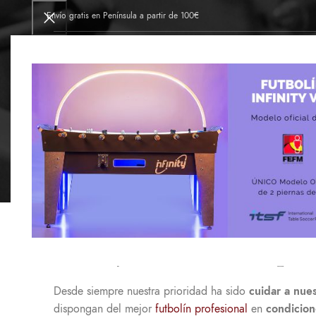
Envío gratis en Península a partir de 100€
INICIO
FÁBRICA DE FUTBOLINES
TIE
COMUNIDAD VAL
Ventajas exclusivas pa
Desde siempre nuestra prioridad ha sido
cuidar a nue
dispongan del mejor
futbolín profesional
en
condicion