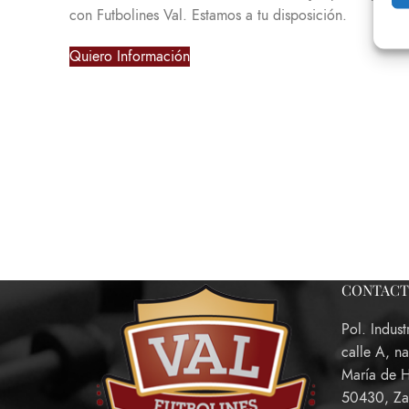
con Futbolines Val. Estamos a tu disposición.
Quiero Información
CONTAC
Pol. Indust
calle A, n
María de 
50430, Za