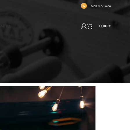
620 577 424
TACTO
0,00
€