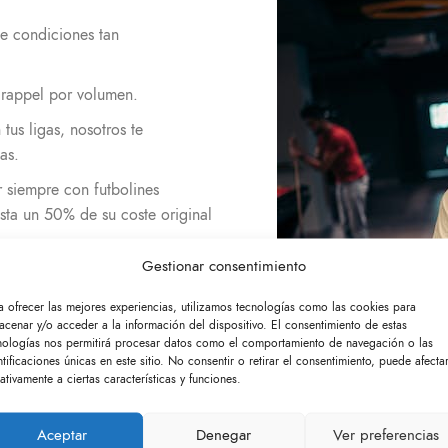
ce condiciones tan
 rappel por volumen.
tus ligas, nosotros te
as.
r siempre con futbolines
sta un 50% de su coste original
Gestionar consentimiento
el más buscado por operadores
a ofrecer las mejores experiencias, utilizamos tecnologías como las cookies para
acenar y/o acceder a la información del dispositivo. El consentimiento de estas
nologías nos permitirá procesar datos como el comportamiento de navegación o las
ntificaciones únicas en este sitio. No consentir o retirar el consentimiento, puede afecta
ativamente a ciertas características y funciones.
Aceptar
Denegar
Ver preferencias
dores y empieza a hacer negocio