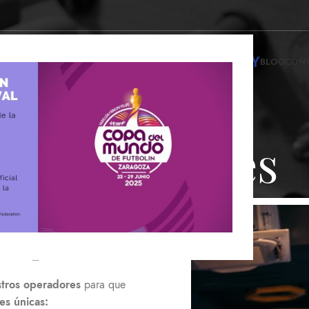
INFINITY
NDA DE FUTBOLINES
ALQUILER DE FUTBOLINES
BLOG
CON
Operadores
ra operadores
stros operadores
para que
es únicas: