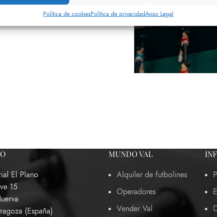
Política de cookies
Política de privacidad
Aviso Legal
TO
MUNDO VAL
IN
rial El Plano
Alquiler de futbolines
P
ave 15
Operadores
E
Huerva
Vender Val
D
ragoza (España)