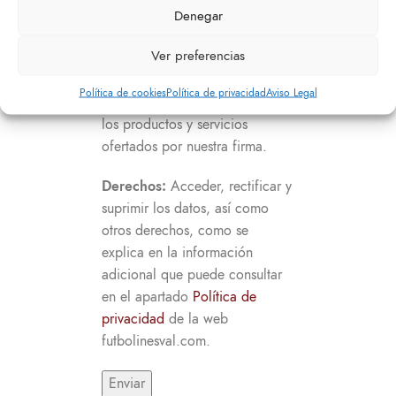
personales.
Denegar
Responsable:
Futbolines y
Ver preferencias
Bolas San Isidro S.L.
Política de cookies
Política de privacidad
Aviso Legal
Finalidad:
Comercialización de
los productos y servicios
ofertados por nuestra firma.
Derechos:
Acceder, rectificar y
suprimir los datos, así como
otros derechos, como se
explica en la información
adicional que puede consultar
en el apartado
Política de
privacidad
de la web
futbolinesval.com.