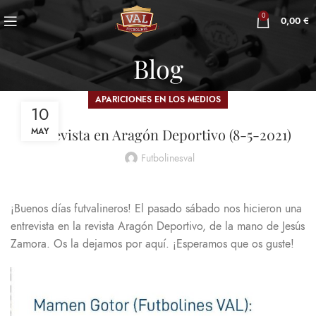
0
0,00
€
Blog
APARICIONES EN LOS MEDIOS
10
Entrevista en Aragón Deportivo (8-5-2021)
MAY
Futbolinesval
¡Buenos días futvalineros! El pasado sábado nos hicieron una
entrevista en la revista Aragón Deportivo, de la mano de Jesús
Zamora. Os la dejamos por aquí. ¡Esperamos que os guste!