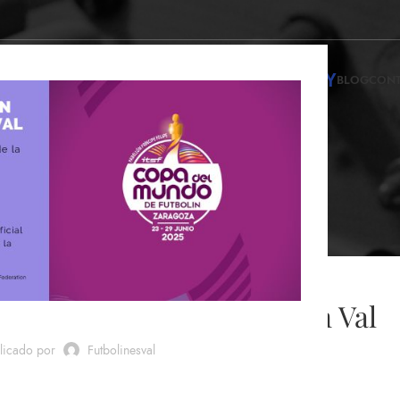
INFINITY
NDA DE FUTBOLINES
ALQUILER DE FUTBOLINES
BLOG
CON
Blog
PARICIONES EN LOS MEDIOS
Sánchez jugando a Futbolín Val
licado por
Futbolinesval