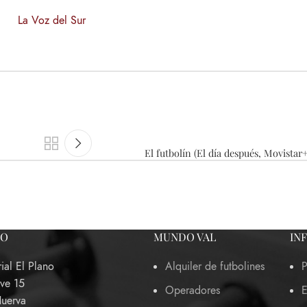
La Voz del Sur
El futbolín (El día después, Movistar+
TO
MUNDO VAL
IN
rial El Plano
Alquiler de futbolines
P
ave 15
Operadores
E
Huerva