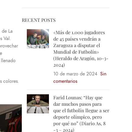
RECENT POSTS
o de La
«Más de 1.000 jugadores
s Val.
de 45 países vendrán a
Zaragoza a disputar el
provechar
Mundial de Futbolín»
e
(Heraldo de Aragón, 10-3-
 llenado
2024)
10 de marzo de 2024
Sin
s colores.
comentarios
Farid Lounas: “Hay que
dar muchos pasos para
que el futbolín llegue a ser
deporte olímpico, pero
por qué no” (Diario As, 8
-3 – 2024)