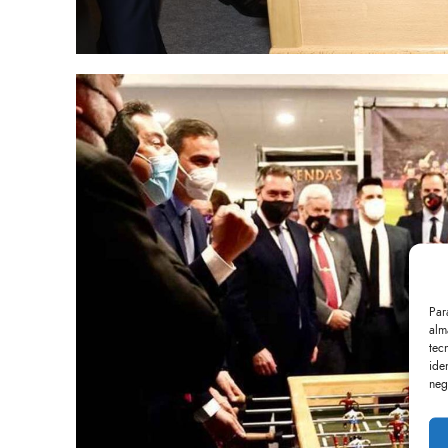
Par
alm
tec
ide
neg