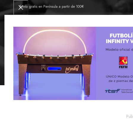
Envío gratis en Península a partir de 100€
INICIO
FÁBRICA DE FUTBOLINES
TIE
A
20
Felipe VI y Pedro 
ABR
Pub