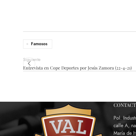
Famosos
Siguiente
Entrevista en Cope Deportes por Jesús Zamora (22-4-21)
CONTAC
Pol. Indust
calle A, n
María de 