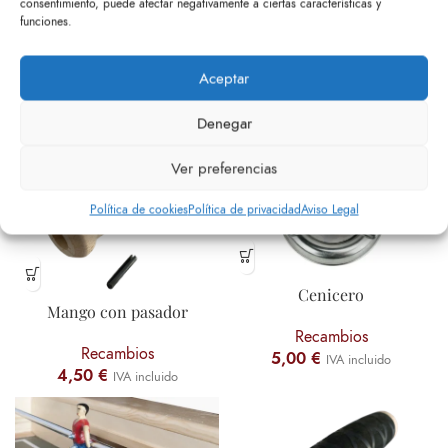
consentimiento, puede afectar negativamente a ciertas características y
funciones.
Abrazadera con tuercas
Pasador
Aceptar
Recambios
Recambios
Denegar
3,15
€
4,35
€
IVA incluido
IVA incluido
Ver preferencias
Política de cookies
Política de privacidad
Aviso Legal
Cenicero
Mango con pasador
Recambios
Recambios
5,00
€
IVA incluido
4,50
€
IVA incluido