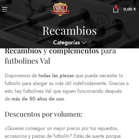
0
0,00
€
Recambios
Categorías
Recambios
y
complementos
para
futbolines Val
Disponemos de
todas las piezas
que pueda necesitar tu
futbolín para alargar su vida útil indefinidamente. Gracias a
esto hay futbolines Val que siguen funcionando después
de
más de 50 años de uso
.
Descuentos por volumen:
¿Quieres conseguir un mejor precio por tus repuestos,
accesorios y piezas de futbolín? Estás de suerte porque