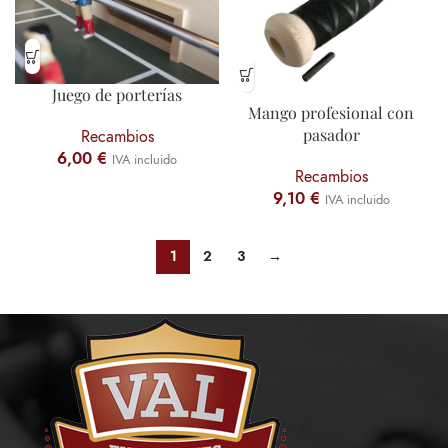
Juego de porterías
Mango profesional con
pasador
Recambios
6,00
€
IVA incluido
Recambios
9,10
€
IVA incluido
1
2
3
→