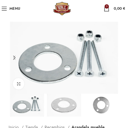
0
MENU
0,00
€
Click to enlarge
Inicio
Tienda
Recambios
Arandela mueble