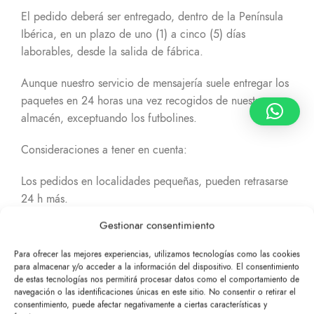
El pedido deberá ser entregado, dentro de la Península
Ibérica, en un plazo de uno (1) a cinco (5) días
laborables, desde la salida de fábrica.
Aunque nuestro servicio de mensajería suele entregar los
paquetes en 24 horas una vez recogidos de nuestro
almacén, exceptuando los futbolines.
Consideraciones a tener en cuenta:
Los pedidos en localidades pequeñas, pueden retrasarse
24 h más.
La compañía de transporte puede no llamar por teléfono
Gestionar consentimiento
antes de entregar. En caso de no poder entregarlo, el
paquete se devolverá a nuestro almacén y el servicio de
Para ofrecer las mejores experiencias, utilizamos tecnologías como las cookies
para almacenar y/o acceder a la información del dispositivo. El consentimiento
mensajería le informará de cada intento de entrega no
de estas tecnologías nos permitirá procesar datos como el comportamiento de
finalizado.
navegación o las identificaciones únicas en este sitio. No consentir o retirar el
Las compras realizadas después de las 12:00, pueden
consentimiento, puede afectar negativamente a ciertas características y