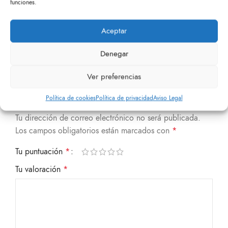
funciones.
ser procesados al día siguiente laborable.
Aceptar
Valoraciones
Denegar
No hay valoraciones aún.
Ver preferencias
Sé el primero en valorar “Arandela mueble”
Política de cookies
Política de privacidad
Aviso Legal
Tu dirección de correo electrónico no será publicada.
Los campos obligatorios están marcados con
*
Tu puntuación
*
Tu valoración
*