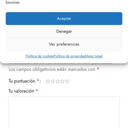
funciones.
Aceptar
Valoraciones
Denegar
No hay valoraciones aún.
Ver preferencias
Sé el primero en valorar “Monedero”
Política de cookies
Política de privacidad
Aviso Legal
Tu dirección de correo electrónico no será publicada.
Los campos obligatorios están marcados con
*
Tu puntuación
*
Tu valoración
*