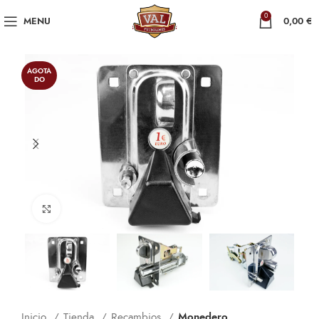
0
MENU
0,00
€
AGOTA
DO
Click to enlarge
Inicio
Tienda
Recambios
Monedero