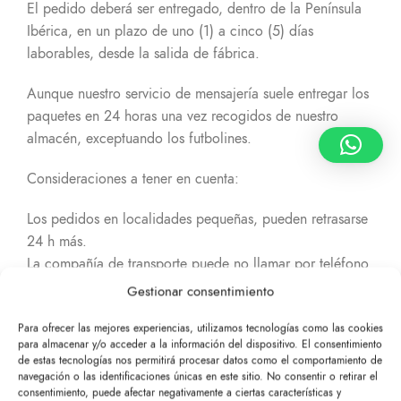
El pedido deberá ser entregado, dentro de la Península
Ibérica, en un plazo de uno (1) a cinco (5) días
laborables, desde la salida de fábrica.
Aunque nuestro servicio de mensajería suele entregar los
paquetes en 24 horas una vez recogidos de nuestro
almacén, exceptuando los futbolines.
Consideraciones a tener en cuenta:
Los pedidos en localidades pequeñas, pueden retrasarse
24 h más.
La compañía de transporte puede no llamar por teléfono
antes de entregar. En caso de no poder entregarlo, el
Gestionar consentimiento
paquete se devolverá a nuestro almacén y el servicio de
Para ofrecer las mejores experiencias, utilizamos tecnologías como las cookies
mensajería le informará de cada intento de entrega no
para almacenar y/o acceder a la información del dispositivo. El consentimiento
finalizado.
de estas tecnologías nos permitirá procesar datos como el comportamiento de
Las compras realizadas después de las 12:00, pueden
navegación o las identificaciones únicas en este sitio. No consentir o retirar el
consentimiento, puede afectar negativamente a ciertas características y
ser procesados al día siguiente laborable.