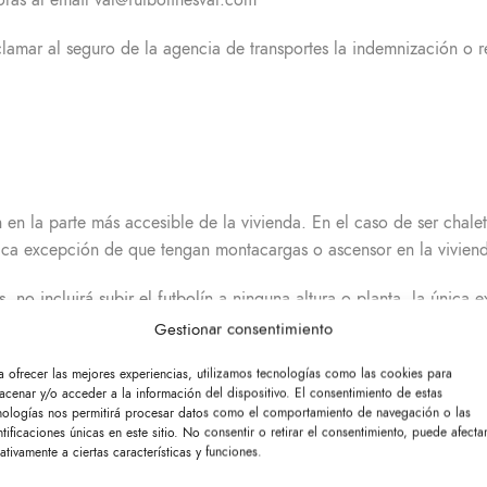
ras al email
val@futbolinesval.com
clamar al seguro de la agencia de transportes la indemnización o 
 en la parte más accesible de la vivienda. En el caso de ser chalet
ica excepción de que tengan montacargas o ascensor en la vivienda
 no incluirá subir el futbolín a ninguna altura o planta, la única 
e forma fácil, sin más ayuda que el personal del transporte. Por 
Gestionar consentimiento
que se trata de un bulto voluminoso y pesado.
a ofrecer las mejores experiencias, utilizamos tecnologías como las cookies para
acenar y/o acceder a la información del dispositivo. El consentimiento de estas
ajar o cualquier servicio pídanos presupuesto.
nologías nos permitirá procesar datos como el comportamiento de navegación o las
ntificaciones únicas en este sitio. No consentir o retirar el consentimiento, puede afecta
ativamente a ciertas características y funciones.