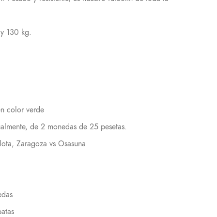
y 130 kg.
en color verde
ualmente, de 2 monedas de 25 pesetas.
lota, Zaragoza vs Osasuna
edas
patas