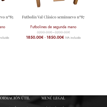
evo nº85
Futbolín Val Clásico seminuevo nº87
ano
Futbolines de segunda mano
3200.00
€
-
3200.00
€
1850.00
€
-
1850.00
€
ncluido
IVA incluido
Futbolí
Fut
1850
FORMACIÓN ÚTIL
MENÚ LEGAL