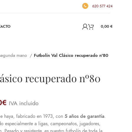
620 577 424
TACTO
0,00
€
 segunda mano
Futbolín Val Clásico recuperado nº80
lásico recuperado nº80
0
€
IVA incluido
de haya, fabricado en 1973, con
5 años de garantía
.
do especialmente a ligas, campeonatos, jugadores,
. Pesado y resistente, es nuestro futbolín de toda la