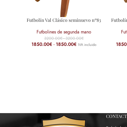
Futbolín Val Clásico seminuevo nº83
Futbolí
Futbolines de segunda mano
Fu
3200.00
€
-
3200.00
€
1850.00
€
-
1850.00
€
1850
IVA incluido
CONTAC