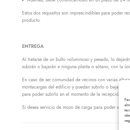
Además, debe comunicárnoslo en un plazo de 24 ho
Estos dos requisitos son imprescindibles para poder re
producto.
ENTREGA
Al tratarse de un bulto voluminoso y pesado, lo dejarán
subirán o bajarán a ninguna planta o sótano, con la ún
En caso de ser comunidad de vecinos con varias alturas,
montacargas del edificio y puedan subirlo o bajarlo d
para poder subirlo en el momento de la recepción, ya 
Par
alm
Si desea servicio de mozo de carga para poder subir, b
tec
ide
neg