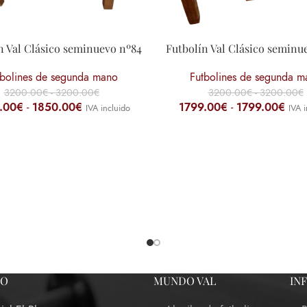
n Val Clásico seminuevo nº84
Futbolín Val Clásico seminu
tbolines de segunda mano
Futbolines de segunda m
3200.00
€
-
3200.00
€
3200.00
€
-
3200.00
€
.00
€
-
1850.00
€
1799.00
€
-
1799.00
€
IVA incluido
IVA i
TO
MUNDO VAL
IN