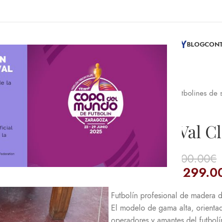
INFINITY
NDA DE FUTBOLINES
ALQUILER DE FUTBOLINES
BLOG
CON
Inicio
Tienda
Futbolines de
Futbolín Val C
3200.00
€
-
3200.00
€
1299.00
€
-
1299.0
Futbolín profesional de madera 
El modelo de gama alta, orienta
operadores y amantes del futbolín