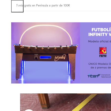
Envío gratis en Península a partir de 100€
INICIO
FÁBRICA DE FUTBOLINES
TIE
-59%
AGOT
ADO