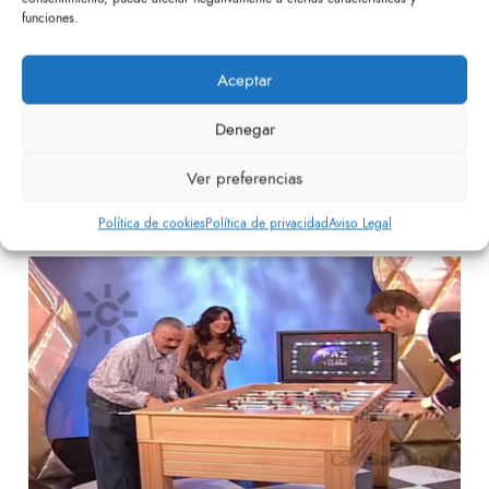
El Burgo de Ebro (Heraldo de Aragón, 6
funciones.
– 7 – 2021)
0
Aceptar
Futbolinesval
El pasado 6 de julio apareció un reportaje sobre
Denegar
nuestra fábrica en el Heraldo de Aragón. Puedes leer
aquí el art...
Ver preferencias
Política de cookies
Política de privacidad
Aviso Legal