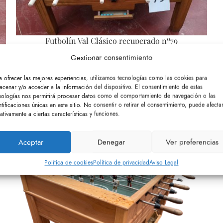
Futbolín Val Clásico recuperado nº79
Gestionar consentimiento
Futbolines de segunda mano
3200.00
€
-
3200.00
€
a ofrecer las mejores experiencias, utilizamos tecnologías como las cookies para
1649.00
€
-
1649.00
€
IVA incluido
acenar y/o acceder a la información del dispositivo. El consentimiento de estas
nologías nos permitirá procesar datos como el comportamiento de navegación o las
ntificaciones únicas en este sitio. No consentir o retirar el consentimiento, puede afecta
ativamente a ciertas características y funciones.
Aceptar
Denegar
Ver preferencias
-42%
Política de cookies
Política de privacidad
Aviso Legal