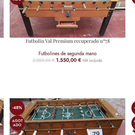
Futbolín Val Premium recuperado nº78
Futbolines de segunda mano
1.550,00
€
2.500,00
€
IVA incluido
-48%
AGOT
ADO