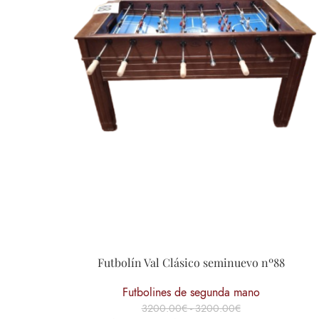
Futbolín Val Clásico seminuevo nº88
Futbolines de segunda mano
3200.00
€
-
3200.00
€