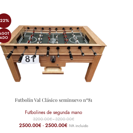
-22%
AGOT
ADO
Futbolín Val Clásico seminuevo nº81
Futbolines de segunda mano
3200.00
€
-
3200.00
€
2500.00
€
-
2500.00
€
IVA incluido