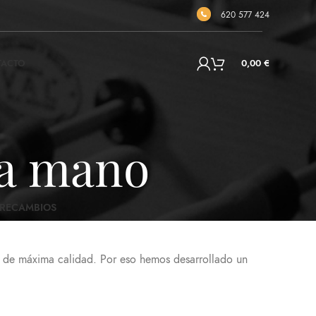
620 577 424
TACTO
0,00
€
da mano
RECAMBIOS
ya de máxima calidad. Por eso hemos desarrollado un