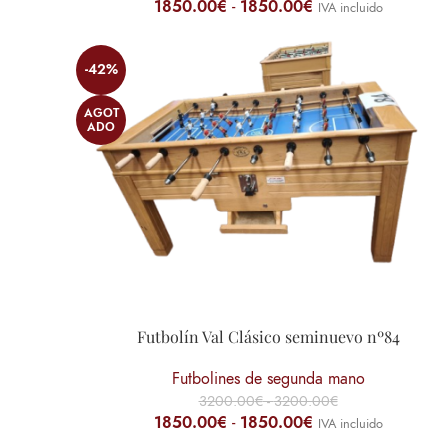
1850.00
€
-
1850.00
€
IVA incluido
-42%
AGOT
ADO
Futbolín Val Clásico seminuevo nº84
Futbolines de segunda mano
3200.00
€
-
3200.00
€
1850.00
€
-
1850.00
€
IVA incluido