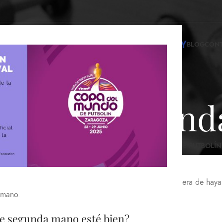
INFINITY
NDA DE FUTBOLINES
ALQUILER DE FUTBOLINES
BLOG
CON
ines de segun
S DE SEGUNDA MANO
FUTBOLINES NUEVOS
MUÑECOS DE FUTBOLÍN
ta 60% de descuento
resistentes y robustos del mercado gracias al uso de madera de ha
 mano.
de segunda mano esté bien?