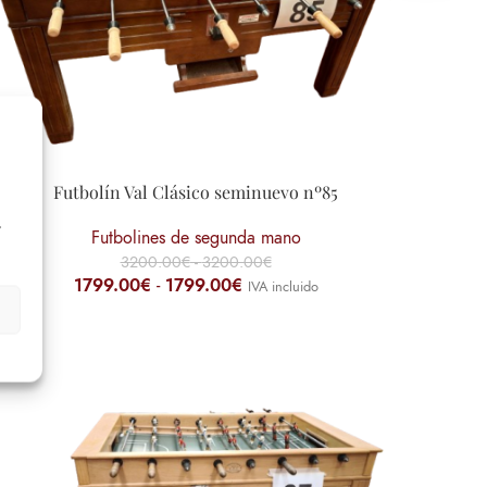
Futbolín Val Clásico seminuevo nº85
r
Futbolines de segunda mano
3200.00
€
-
3200.00
€
1799.00
€
-
1799.00
€
IVA incluido
-42%