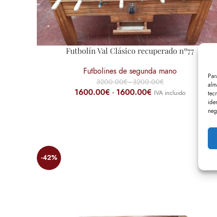
Futbolín Val Clásico recuperado nº77
Futbolines de segunda mano
Par
3200.00
€
-
3200.00
€
alm
1600.00
€
-
1600.00
€
IVA incluido
tec
ide
neg
-42%