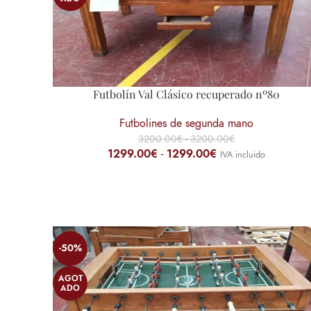
Futbolín Val Clásico recuperado nº80
Futbolines de segunda mano
3200.00
€
-
3200.00
€
1299.00
€
-
1299.00
€
IVA incluido
-50%
AGOT
ADO