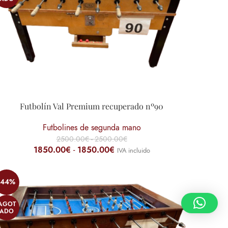
Futbolín Val Premium recuperado nº90
Futbolines de segunda mano
2500.00
€
-
2500.00
€
1850.00
€
-
1850.00
€
IVA incluido
-44%
AGOT
ADO