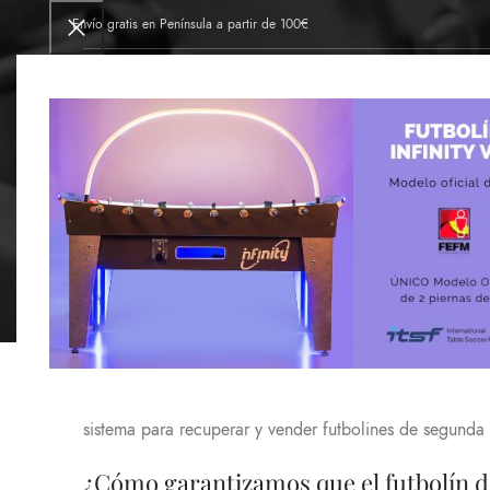
Envío gratis en Península a partir de 100€
INICIO
FÁBRICA DE FUTBOLINES
TIE
Futbol
FUTBOLINE
Futbolines usados de ocasión has
Futbolines Val se define por tener los futbolines más 
sistema para recuperar y vender futbolines de segunda
¿Cómo garantizamos que el futbolín 