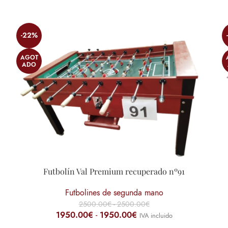
-22%
AGOT
ADO
Futbolín Val Premium recuperado nº91
Futbolines de segunda mano
2500.00
€
-
2500.00
€
1950.00
€
-
1950.00
€
IVA incluido