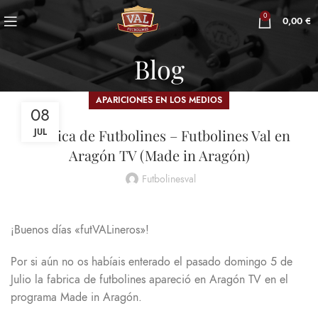
0
0,00
€
Blog
APARICIONES EN LOS MEDIOS
08
Fabrica de Futbolines – Futbolines Val en
JUL
Aragón TV (Made in Aragón)
Futbolinesval
¡Buenos días «futVALineros»!
Por si aún no os habíais enterado el pasado domingo 5 de
Julio la fabrica de futbolines apareció en Aragón TV en el
programa Made in Aragón.