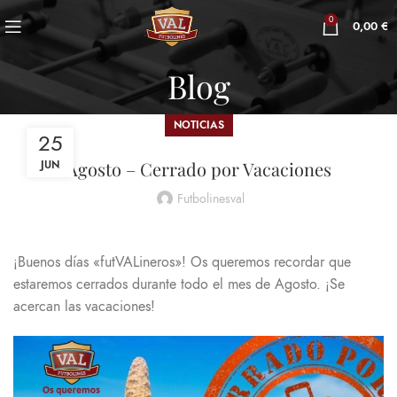
0
0,00
€
Blog
NOTICIAS
25
Agosto – Cerrado por Vacaciones
JUN
Futbolinesval
¡Buenos días «futVALineros»! Os queremos recordar que
estaremos cerrados durante todo el mes de Agosto. ¡Se
acercan las vacaciones!